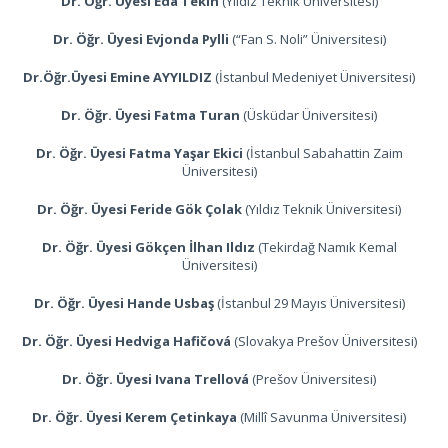
Dr. Öğr. Üyesi Eda Tekin
(Yıldız Teknik Üniversitesi)
Dr. Öğr. Üyesi Evjonda Pylli
(“Fan S. Noli” Üniversitesi)
Dr.Öğr.Üyesi Emine AYYILDIZ
(İstanbul Medeniyet Üniversitesi)
Dr. Öğr. Üyesi Fatma Turan
(Üsküdar Üniversitesi)
Dr. Öğr. Üyesi Fatma Yaşar Ekici
(İstanbul Sabahattin Zaim
Üniversitesi)
Dr. Öğr. Üyesi Feride Gök Çolak
(Yıldız Teknik Üniversitesi)
Dr. Öğr. Üyesi Gökçen İlhan Ildız
(Tekirdağ Namık Kemal
Üniversitesi)
Dr. Öğr. Üyesi Hande Usbaş
(İstanbul 29 Mayıs Üniversitesi)
Dr. Öğr. Üyesi Hedviga Hafičová
(Slovakya Prešov Üniversitesi)
Dr. Öğr. Üyesi Ivana Trellová
(Prešov Üniversitesi)
Dr. Öğr. Üyesi Kerem Çetinkaya
(Millî Savunma Üniversitesi)