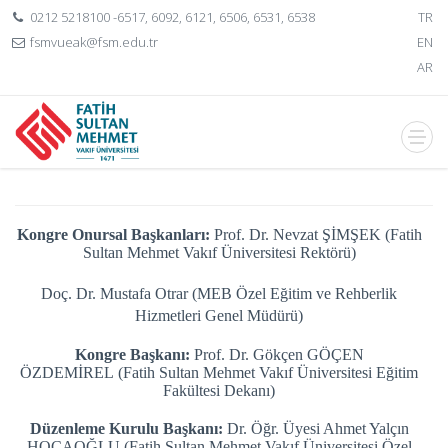
0212 5218100 -6517, 6092, 6121, 6506, 6531, 6538
TR
fsmvueak@fsm.edu.tr
EN
AR
Kongre Onursal Başkanları:
Prof. Dr. Nevzat ŞİMŞEK (Fatih
Sultan Mehmet Vakıf Üniversitesi Rektörü)
Doç. Dr. Mustafa Otrar (MEB Özel Eğitim ve Rehberlik
Hizmetleri Genel Müdürü)
Kongre Başkanı:
Prof. Dr. Gökçen GÖÇEN
ÖZDEMİREL (Fatih Sultan Mehmet Vakıf Üniversitesi Eğitim
Fakültesi Dekanı)
Düzenleme Kurulu Başkanı:
Dr. Öğr. Üyesi Ahmet Yalçın
HOCAOĞLU (Fatih Sultan Mehmet Vakıf Üniversitesi Özel