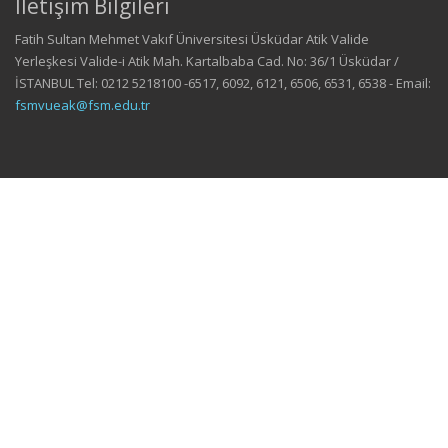
İletişim Bilgileri
Fatih Sultan Mehmet Vakıf Üniversitesi Üsküdar Atik Valide
Yerleşkesi Valide-i Atik Mah. Kartalbaba Cad. No: 36/1 Üsküdar /
İSTANBUL Tel: 0212 5218100 -6517, 6092, 6121, 6506, 6531, 6538 - Email:
fsmvueak@fsm.edu.tr